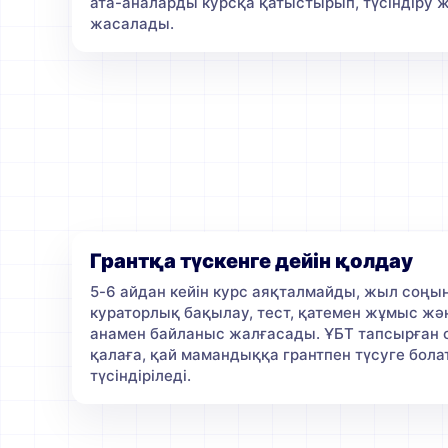
ата-аналарды курсқа қатыстырып, түсіндіру
жасалады.
Грантқа түскенге дейін қолдау
5-6 айдан кейін курс аяқталмайды, жыл соңын
кураторлық бақылау, тест, қатемен жұмыс жә
анамен байланыс жалғасады. ҰБТ тапсырған 
қалаға, қай мамандыққа грантпен түсуге бол
түсіндіріледі.