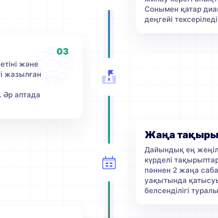
Сонымен қатар диа
деңгейі тексеріледі
03
етіні және
і жазылған
 Әр аптада
Жаңа тақырыпт
Дайындық ең жеңіл
күрделі тақырыпта
пәннен 2 жаңа саба
уақытында қатысуы
белсенділігі туралы