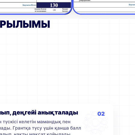
ҚҰРЫЛЫМЫ
ып, деңгейі анықталады
02
 түскісі келетін мамандық пен
ады. Грантқа түсу үшін қанша балл
талып, нақты мақсат қойылады.