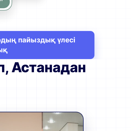
рдың пайыздық үлесі
ық
п, Астанадан