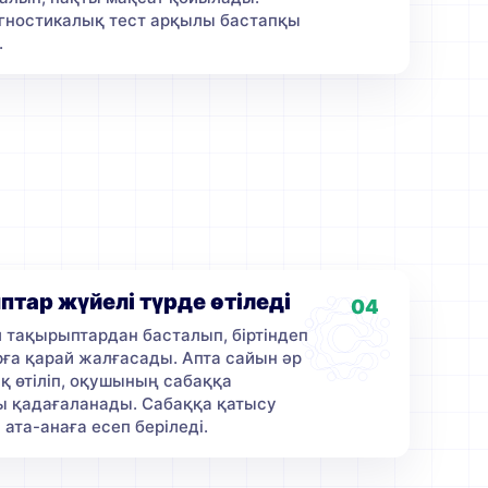
гностикалық тест арқылы бастапқы
.
ар жүйелі түрде өтіледі
04
 тақырыптардан басталып, біртіндеп
рға қарай жалғасады. Апта сайын әр
қ өтіліп, оқушының сабаққа
 қадағаланады. Сабаққа қатысу
 ата-анаға есеп беріледі.