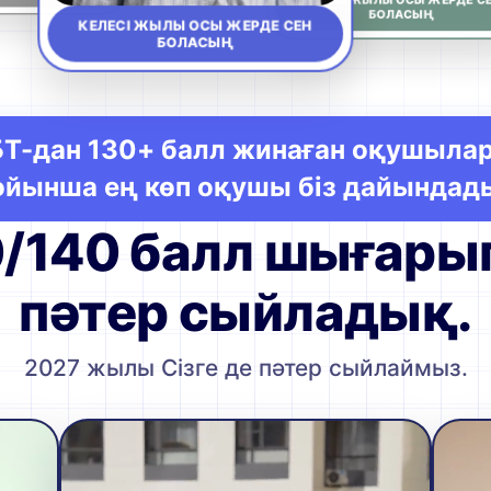
БОЛАСЫҢ
БОЛАСЫҢ
КЕЛЕСІ ЖЫЛЫ ОСЫ ЖЕРДЕ СЕН
БОЛАСЫҢ
Т-дан 130+ балл жинаған оқушыла
ойынша ең көп оқушы біз дайындад
/140 балл шығары
пәтер сыйладық.
2027 жылы Сізге де пәтер сыйлаймыз.