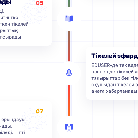
рады
05
і.
йтингке
ткен тікелей
қырыптық
апсырады.
Тікелей эфирд
EDUSER-де тек виде
пәннен де тікелей 
тақырыптар бекіті
оқушыдан тікелей э
анаға хабарланады
07
 орындауы,
нады.
леді. Тіпті