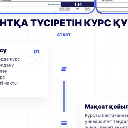
РАНТҚА ТҮСІРЕТІН КУРС 
START
ысу
01
ерде курс
олдану
 пән
урс
гі нақты
Мақсат қойыл
Курсты бастағаннан
университет таңдал
жинау керегі анық