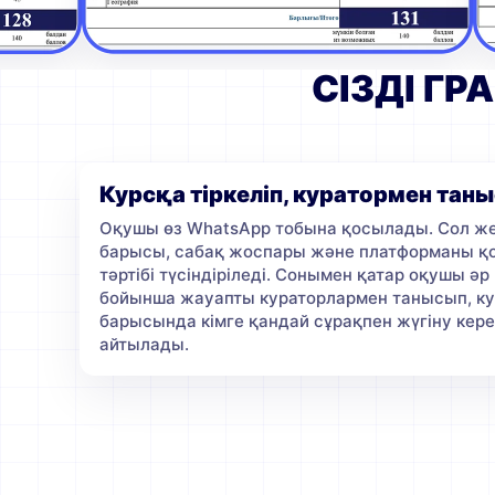
СІЗДІ Г
Курсқа тіркеліп, куратормен тан
Оқушы өз WhatsApp тобына қосылады. Сол ж
барысы, сабақ жоспары және платформаны қ
тәртібі түсіндіріледі. Сонымен қатар оқушы әр
бойынша жауапты кураторлармен танысып, к
барысында кімге қандай сұрақпен жүгіну кере
айтылады.