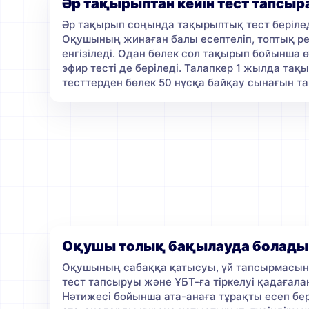
Әр тақырыптан кейін тест тапсы
Әр тақырып соңында тақырыптық тест берілед
Оқушының жинаған балы есептеліп, топтық ре
енгізіледі. Одан бөлек сол тақырып бойынша ө
эфир тесті де беріледі. Талапкер 1 жылда та
тесттерден бөлек 50 нұсқа байқау сынағын т
Оқушы толық бақылауда болады
Оқушының сабаққа қатысуы, үй тапсырмасын
тест тапсыруы және ҰБТ-ға тіркелуі қадағала
Нәтижесі бойынша ата-анаға тұрақты есеп бері