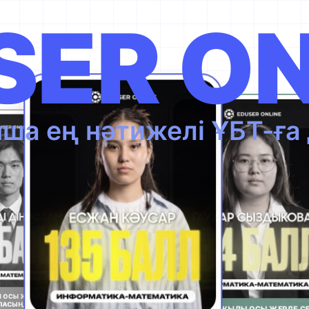
SER ON
ша ең нәтижелі ҰБТ-ғ
 ЖЫЛЫ ОСЫ ЖЕРДЕ СЕН
КЕЛЕСІ ЖЫЛЫ ОСЫ ЖЕ