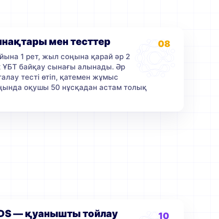
ынақтары мен тесттер
08
ына 1 рет, жыл соңына қарай әр 2
к ҰБТ байқау сынағы алынады. Әр
алау тесті өтіп, қатемен жұмыс
ында оқушы 50 нұсқадан астам толық
DS — қуанышты тойлау
10