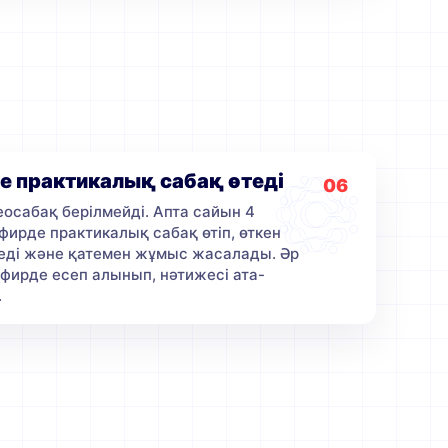
е практикалық сабақ өтеді
06
осабақ берілмейді. Апта сайын 4
эфирде практикалық сабақ өтіп, өткен
леді және қатемен жұмыс жасалады. Әр
фирде есеп алынып, нәтижесі ата-
.