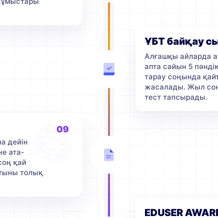
 жұмыстары
ҰБТ байқау с
Алғашқы айларда ай
апта сайын 5 пәнді
тарау соңында қайт
жасалады. Жыл соң
тест тапсырады.
09
а дейін
не ата-
соң қай
атыны толық
EDUSER AWAR