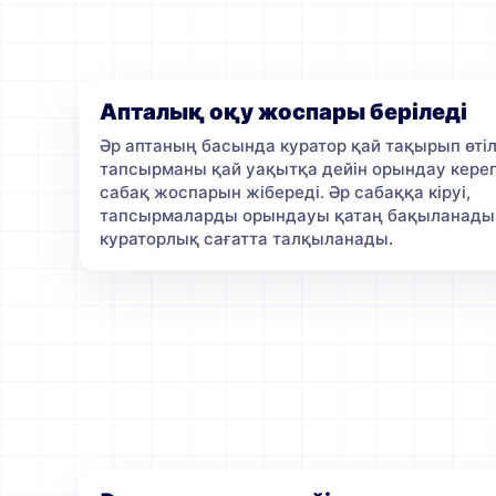
Апталық оқу жоспары беріледі
Әр аптаның басында куратор қай тақырып өтіл
тапсырманы қай уақытқа дейін орындау керег
сабақ жоспарын жібереді. Әр сабаққа кіруі,
тапсырмаларды орындауы қатаң бақыланады.
кураторлық сағатта талқыланады.